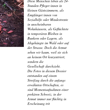
Diese Menschen leben als 24-
Stunden-Pfleger:innen in
kleinen Gästezimmern, als
Empfänger:innen von
Sozialhilfe oder Mindestrente
in unscheinbaren
Wohnhäusern, als Geflüchtete
in temporären Bleiben in
Bunkern oder Lagern, als
Abgehängte im Wald oder auf
der Strasse. Doch die Armut
sehen wir kaum, weil sie sich
an keinem Ort konzentriert,
sondern die
Gesellschaft durchzieht.
Die Fotos in diesem Dossier
entstanden auf einem
Streifzug durch die anfangs
erwähnten Ortschaften, es
sind Momentaufnahmen einer
prekären Schweiz, in der
Armut immer nur flüchtig in
Erscheinung trit