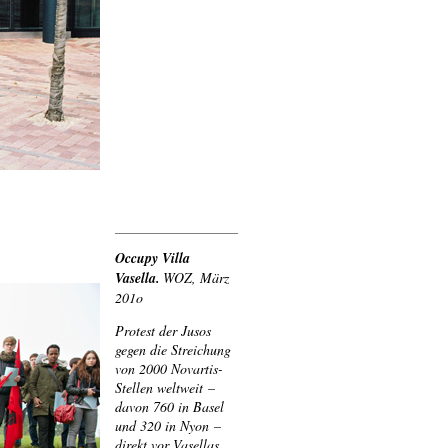
Occupy Villa
Vasella.
WOZ, März
201o
Protest der Jusos
gegen die Streichung
von 2000 Novartis-
Stellen weltweit –
davon 760 in Basel
und 320 in Nyon –
direkt vor Vasellas